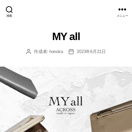
検索
メニュー
MY all
作成者:
honoka
2023年6月21日
投
投
稿
稿
者
日