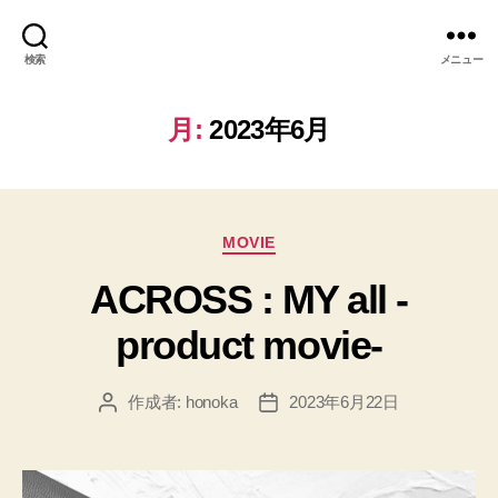
検索
メニュー
月:
2023年6月
カ
MOVIE
テ
ACROSS : MY all -
ゴ
リ
product movie-
ー
作成者:
honoka
2023年6月22日
投
投
稿
稿
者
日