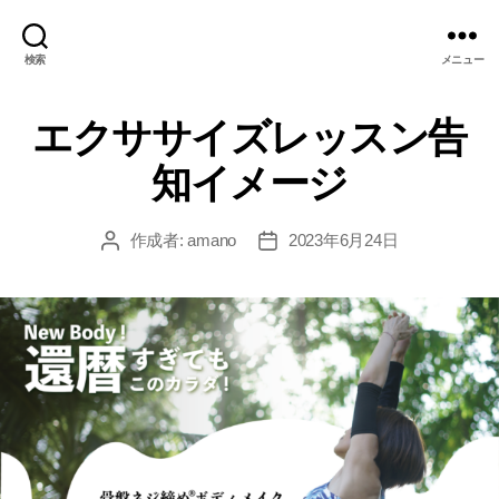
検索
メニュー
エクササイズレッスン告
知イメージ
作成者:
amano
2023年6月24日
投
投
稿
稿
者
日